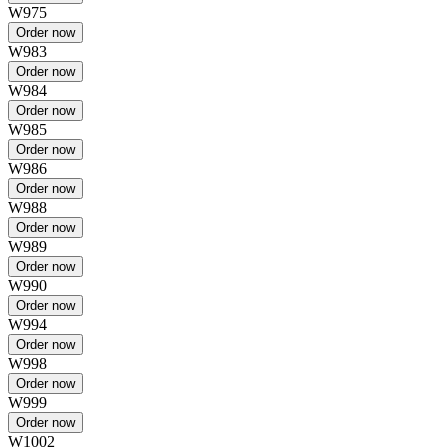
W975
W983
W984
W985
W986
W988
W989
W990
W994
W998
W999
W1002